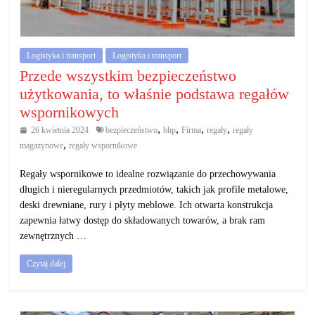
działalność
gospodarczą.
Logistyka i transport
Logistyka i transport
Porady
Przede wszystkim bezpieczeństwo
biznesowe
użytkowania, to właśnie podstawa regałów
wspornikowych
,
,
,
,
26 kwietnia 2024
bezpieczeństwo
bhp
Firma
regały
regały
,
magazynowe
regały wspornikowe
Regały wspornikowe to idealne rozwiązanie do przechowywania
długich i nieregularnych przedmiotów, takich jak profile metalowe,
deski drewniane, rury i płyty meblowe. Ich otwarta konstrukcja
zapewnia łatwy dostęp do składowanych towarów, a brak ram
zewnętrznych …
Czytaj dalej