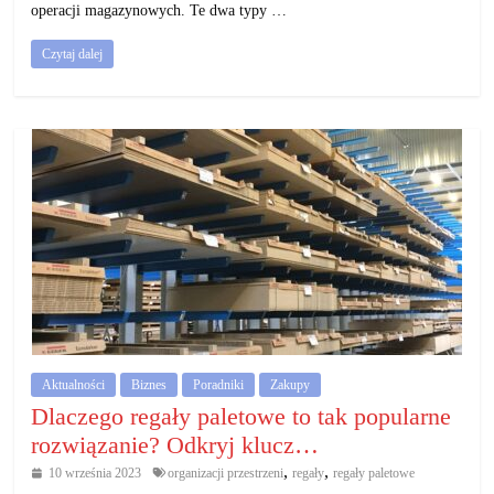
operacji magazynowych. Te dwa typy …
Czytaj dalej
Aktualności
Biznes
Poradniki
Zakupy
Dlaczego regały paletowe to tak popularne
rozwiązanie? Odkryj klucz…
,
,
10 września 2023
organizacji przestrzeni
regały
regały paletowe