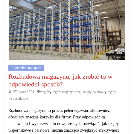
Logistyka i transport
Rozbudowa magazynu, jak zrobić to w
odpowiedni sposób?
,
,
,
27 marca 2024
regały
regały magazynowe
regały paletowe
regały
wspornikowe
Rozbudowa magazynu to proces pełen wyzwań, ale również
oferujący znaczne korzyści dla firmy. Przy odpowiednim
planowaniu i wykorzystaniu nowoczesnych rozwiązań, jak regały
wspornikowe i paletowe, można znacząco zwiększyć efektywność