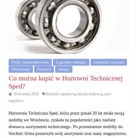
Firmy, branża budowlana
Logistyka i transport
Logistyka i transport
Motoryzacja
Przemysł
Zakupy
Co można kupić w Hurtowni Technicznej
Sped?
,
,
30 kwietnia 2024
łańcuchy napędowe
łożyska kulkowe
pasy
napędowe
Hurtownia Techniczna Sped, która przez ponad 20 lat miała swoją
siedzibę we Wrocławiu, zyskała na popularności jako zaufany
dostawca asortymentu technicznego. Po przeniesieniu siedziby do
Siechnic firma poszerzyła swój asortyment oraz stany magazynowe,