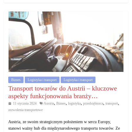
Biznes
Logistyka i transport
Logistyka i transport
Transport towarów do Austrii – kluczowe
aspekty funkcjonowania branży…
,
,
,
,
,
11 stycznia 2024
Austria
Biznes
logistyka
przedsiębiorca
transport
zezwolenia transportowe
Austria, ze swoim strategicznym położeniem w sercu Europy,
stanowi ważny hub dla międzynarodowego transportu towarów. Ze