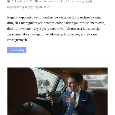
,
,
,
,
26 kwietnia 2024
bezpieczeństwo
bhp
Firma
regały
regały
,
magazynowe
regały wspornikowe
Regały wspornikowe to idealne rozwiązanie do przechowywania
długich i nieregularnych przedmiotów, takich jak profile metalowe,
deski drewniane, rury i płyty meblowe. Ich otwarta konstrukcja
zapewnia łatwy dostęp do składowanych towarów, a brak ram
zewnętrznych …
Czytaj dalej