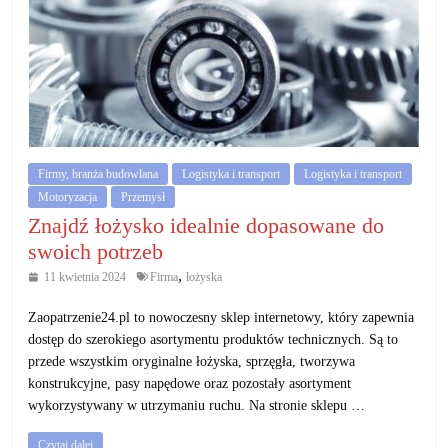
Firmy, branża budowlana
Logistyka i transport
Logistyka i transport
Motoryzacja
Przemysł
Znajdź łożysko idealnie dopasowane do
swoich potrzeb
,
11 kwietnia 2024
Firma
łożyska
Zaopatrzenie24.pl to nowoczesny sklep internetowy, który zapewnia
dostęp do szerokiego asortymentu produktów technicznych. Są to
przede wszystkim oryginalne łożyska, sprzęgła, tworzywa
konstrukcyjne, pasy napędowe oraz pozostały asortyment
wykorzystywany w utrzymaniu ruchu. Na stronie sklepu …
Czytaj dalej