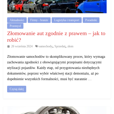
działalność
gospodarczą.
Aktualności
Firmy - branże
Logistyka i transport
Poradniki
Porady
Przemysł
biznesowe
Złomowanie aut zgodnie z prawem – jak to
robić?
,
,
26 września 2024
samochody
Sprzedaż
złom
Złomowanie samochodów to skomplikowany proces, który wymaga
zachowania zgodności z obowiązującymi przepisami dotyczącymi
utylizacji pojazdów. Każdy etap, od przygotowania niezbędnych
dokumentów, poprzez wybór właściwej stacji demontażu, aż po
dopełnienie wszystkich formalności, musi być starannie …
Czytaj dalej