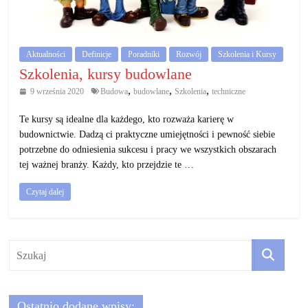
działalność
gospodarczą.
Aktualności
Definicje
Poradniki
Rozwój
Szkolenia i Kursy
Porady
Szkolenia, kursy budowlane
biznesowe
,
,
,
9 września 2020
Budowa
budowlane
Szkolenia
techniczne
Te kursy są idealne dla każdego, kto rozważa karierę w
budownictwie. Dadzą ci praktyczne umiejętności i pewność siebie
potrzebne do odniesienia sukcesu i pracy we wszystkich obszarach
tej ważnej branży. Każdy, kto przejdzie te …
Czytaj dalej
Ostatnio dodane wpisy: