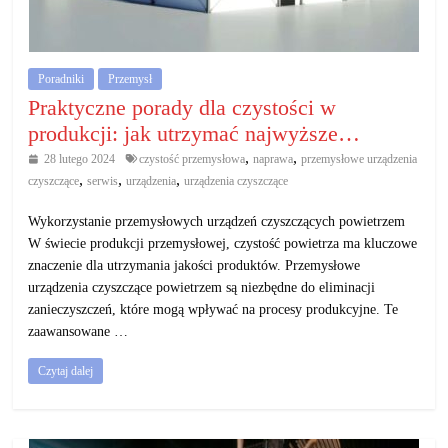
działalność
gospodarczą.
Poradniki
Przemysł
Porady
Praktyczne porady dla czystości w
biznesowe
produkcji: jak utrzymać najwyższe…
,
,
28 lutego 2024
czystość przemysłowa
naprawa
przemysłowe urządzenia
,
,
,
czyszczące
serwis
urządzenia
urządzenia czyszczące
Wykorzystanie przemysłowych urządzeń czyszczących powietrzem
W świecie produkcji przemysłowej, czystość powietrza ma kluczowe
znaczenie dla utrzymania jakości produktów. Przemysłowe
urządzenia czyszczące powietrzem są niezbędne do eliminacji
zanieczyszczeń, które mogą wpływać na procesy produkcyjne. Te
zaawansowane …
Czytaj dalej