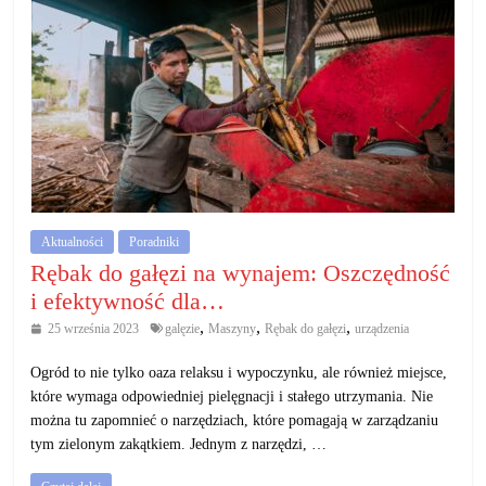
Aktualności
Poradniki
Rębak do gałęzi na wynajem: Oszczędność
i efektywność dla…
,
,
,
25 września 2023
galęzie
Maszyny
Rębak do gałęzi
urządzenia
Ogród to nie tylko oaza relaksu i wypoczynku, ale również miejsce,
które wymaga odpowiedniej pielęgnacji i stałego utrzymania. Nie
można tu zapomnieć o narzędziach, które pomagają w zarządzaniu
tym zielonym zakątkiem. Jednym z narzędzi, …