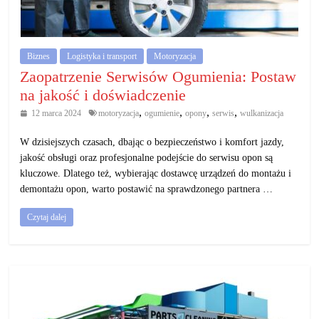
działalność
gospodarczą.
Biznes
Logistyka i transport
Motoryzacja
Porady
Zaopatrzenie Serwisów Ogumienia: Postaw
biznesowe
na jakość i doświadczenie
,
,
,
,
12 marca 2024
motoryzacja
ogumienie
opony
serwis
wulkanizacja
W dzisiejszych czasach, dbając o bezpieczeństwo i komfort jazdy,
jakość obsługi oraz profesjonalne podejście do serwisu opon są
kluczowe. Dlatego też, wybierając dostawcę urządzeń do montażu i
demontażu opon, warto postawić na sprawdzonego partnera …
Czytaj dalej