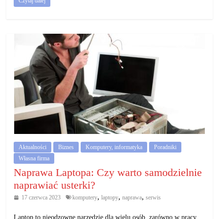
Czytaj dalej
Aktualności
Biznes
Komputery, informatyka
Poradniki
Własna firma
Naprawa Laptopa: Czy warto samodzielnie
naprawiać usterki?
,
,
,
17 czerwca 2023
komputery
laptopy
naprawa
serwis
Laptop to nieodzowne narzędzie dla wielu osób, zarówno w pracy,