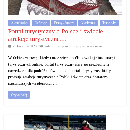
działalność
gospodarczą.
Aktualności
Definicje
Firmy - branże
Marketing
Turystyka
Porady
Portal turystyczny o Polsce i świecie –
biznesowe
atrakcje turystyczne…
,
,
,
29 kwietnia 2023
portal
turystyczne
turystyka
wiadomości
W dobie cyfrowej, kiedy coraz więcej osób poszukuje informacji
turystycznych online, portal turystyczny staje się niezbędnym
narzędziem dla podróżników. Istnieje portal turystyczny, który
promuje atrakcje turystyczne z Polski i świata oraz dostarcza
najświeższych wiadomości …
Czytaj dalej