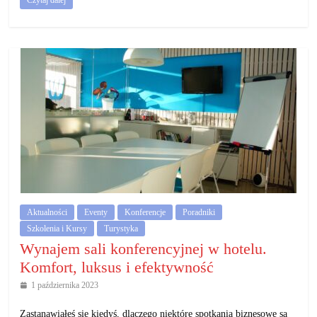
Czytaj dalej
Aktualności
Eventy
Konferencje
Poradniki
Szkolenia i Kursy
Turystyka
Wynajem sali konferencyjnej w hotelu.
Komfort, luksus i efektywność
1 października 2023
Zastanawiałeś się kiedyś, dlaczego niektóre spotkania biznesowe są