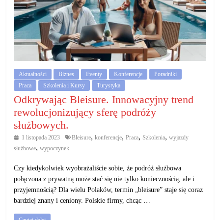
Aktualności
Biznes
Eventy
Konferencje
Poradniki
Praca
Szkolenia i Kursy
Turystyka
Odkrywając Bleisure. Innowacyjny trend
rewolucjonizujący sferę podróży
służbowych.
,
,
,
,
1 listopada 2023
Bleisure
konferencje
Praca
Szkolenia
wyjazdy
,
służbowe
wypoczynek
Czy kiedykolwiek wyobrażaliście sobie, że podróż służbowa
połączona z prywatną może stać się nie tylko koniecznością, ale i
przyjemnością? Dla wielu Polaków, termin „bleisure” staje się coraz
bardziej znany i ceniony. Polskie firmy, chcąc …