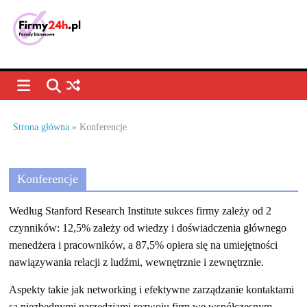
Skip
to
content
Porady
biznesowe,
dla
Strona główna
»
Konferencje
firm
Konferencje
–
Według Stanford Research Institute sukces firmy zależy od 2
jak
czynników: 12,5% zależy od wiedzy i doświadczenia głównego
menedżera i pracowników, a 87,5% opiera się na umiejętności
nawiązywania relacji z ludźmi, wewnętrznie i zewnętrznie.
prowadzić
Aspekty takie jak networking i efektywne zarządzanie kontaktami
są niezbędnymi narzędziami rozwoju firm we współczesnym