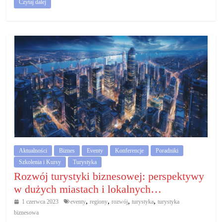
Czytaj dalej
Aktualności
Biznes
Eventy
Konferencje
Poradniki
Szkolenia i Kursy
Turystyka
Rozwój turystyki biznesowej: perspektywy
w dużych miastach i lokalnych…
,
,
,
,
1 czerwca 2023
eventy
regiony
rozwój
turystyka
turystyka
biznesowa