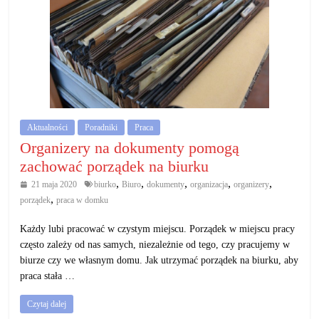
Aktualności
Poradniki
Praca
Organizery na dokumenty pomogą
zachować porządek na biurku
,
,
,
,
,
21 maja 2020
biurko
Biuro
dokumenty
organizacja
organizery
,
porządek
praca w domku
Każdy lubi pracować w czystym miejscu. Porządek w miejscu pracy
często zależy od nas samych, niezależnie od tego, czy pracujemy w
biurze czy we własnym domu. Jak utrzymać porządek na biurku, aby
praca stała …
Czytaj dalej