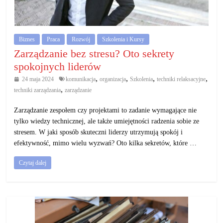
działalność
gospodarczą.
Biznes
Praca
Rozwój
Szkolenia i Kursy
Porady
Zarządzanie bez stresu? Oto sekrety
biznesowe
spokojnych liderów
,
,
,
,
24 maja 2024
komunikacja
organizacja
Szkolenia
techniki relaksacyjne
,
techniki zarządzania
zarządzanie
Zarządzanie zespołem czy projektami to zadanie wymagające nie
tylko wiedzy technicznej, ale także umiejętności radzenia sobie ze
stresem. W jaki sposób skuteczni liderzy utrzymują spokój i
efektywność, mimo wielu wyzwań? Oto kilka sekretów, które …
Czytaj dalej