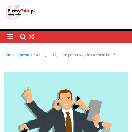
Skip
to
content
Porady
biznesowe,
dla
Strona główna
»
Umiejętności, które przenoszą się na wiele branż
firm
–
jak
prowadzić