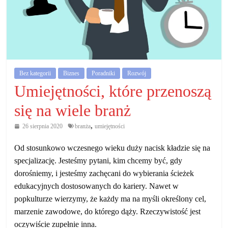
działalność
gospodarczą.
Porady
biznesowe
Bez kategorii
Biznes
Poradniki
Rozwój
Umiejętności, które przenoszą
się na wiele branż
,
26 sierpnia 2020
branża
umiejętności
Od stosunkowo wczesnego wieku duży nacisk kładzie się na
specjalizację. Jesteśmy pytani, kim chcemy być, gdy
dorośniemy, i jesteśmy zachęcani do wybierania ścieżek
edukacyjnych dostosowanych do kariery. Nawet w
popkulturze wierzymy, że każdy ma na myśli określony cel,
marzenie zawodowe, do którego dąży. Rzeczywistość jest
oczywiście zupełnie inna.