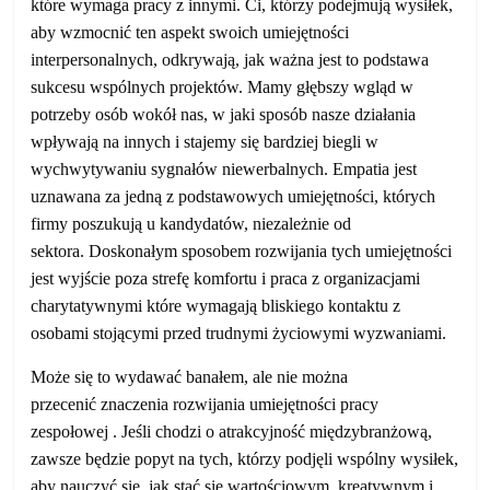
które wymaga pracy z innymi. Ci, którzy podejmują wysiłek,
aby wzmocnić ten aspekt swoich umiejętności
interpersonalnych, odkrywają, jak ważna jest to podstawa
sukcesu wspólnych projektów. Mamy głębszy wgląd w
potrzeby osób wokół nas, w jaki sposób nasze działania
wpływają na innych i stajemy się bardziej biegli w
wychwytywaniu sygnałów niewerbalnych. Empatia jest
uznawana za jedną z podstawowych umiejętności, których
firmy poszukują u kandydatów, niezależnie od
sektora. Doskonałym sposobem rozwijania tych umiejętności
jest wyjście poza strefę komfortu i praca z organizacjami
charytatywnymi które wymagają bliskiego kontaktu z
osobami stojącymi przed trudnymi życiowymi wyzwaniami.
Może się to wydawać banałem, ale nie można
przecenić znaczenia rozwijania umiejętności pracy
zespołowej . Jeśli chodzi o atrakcyjność międzybranżową,
zawsze będzie popyt na tych, którzy podjęli wspólny wysiłek,
aby nauczyć się, jak stać się wartościowym, kreatywnym i