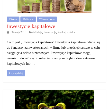
działalność
gospodarczą.
Biznes
Definicje
Własna firma
Porady
Inwestycje kapitałowe
biznesowe
,
,
,
30 maja 2018
definizje
inwestycje
kapitał
spółka
Co to jest „Inwestycja kapitałowa” Inwestycja kapitałowa odnosi się
do funduszy zainwestowanych w firmę lub przedsiębiorstwo w celu
osiągnięcia celów biznesowych. Inwestycje kapitałowe mogą
również odnosić się do nabycia przez przedsiębiorstwo aktywów
kapitałowych lub …
Czytaj dalej