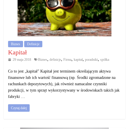
Biznes
Definicje
Kapitał
,
,
,
,
,
29 maja 2018
Biznes
definicje
Firma
kapitał
poradniki
spółka
Co to jest „kapitał” Kapitał jest terminem określającym aktywa
finansowe lub ich wartość finansową (np. Środki zgromadzone na
rachunkach depozytowych), jak również namacalne czynniki
produkcji, w tym sprzęt wykorzystywany w środowiskach takich jak
fabryki …
Czytaj dalej